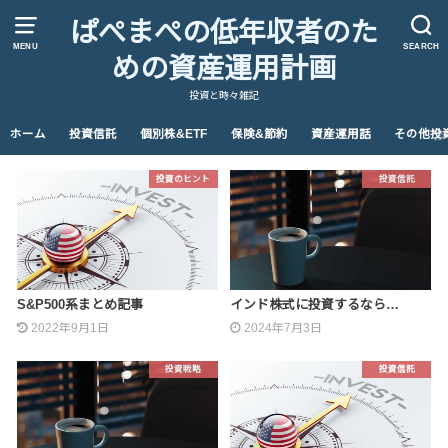
ぱぺまぺの低年収者のた
MENU
SEARCH
めの資産運用計画
投資と時々雑記
ホーム
投資信託
個別株&ETF
保険&節約
資産運用話
その他投
投資のヒント
投資信託
S&P500系まとめ記事
インド株式に投資するなら…
2022年9月1日
2024年7月3日
投資戦略
投資信託