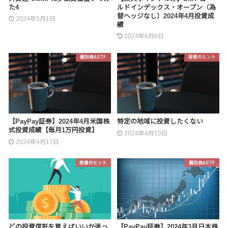
た4
ルドインデックス・オープン（為
替ヘッジなし）2024年4月投資成
2024年5月1日
績
2024年6月6日
個別株&ETF
投資のヒント
【PayPay証券】2024年4月米国株
特定の地域に投資したくない
式投資成績【毎月1万円投資】
2024年4月10日
2024年4月17日
投資のヒント
個別株&ETF
どの投資信託を買えばいいか迷っ
【PayPay証券】2024年3月日本株