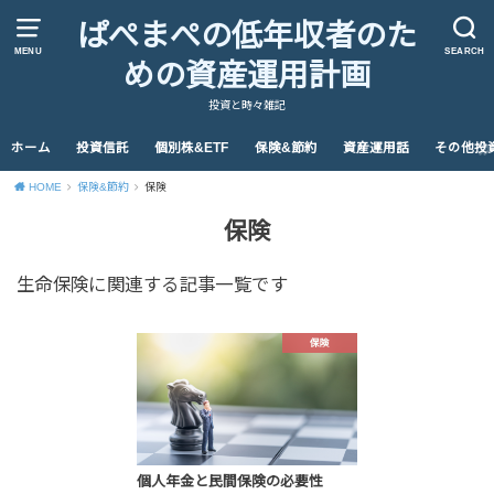
ぱぺまぺの低年収者のた
MENU
SEARCH
めの資産運用計画
投資と時々雑記
ホーム
投資信託
個別株&ETF
保険&節約
資産運用話
その他投
HOME
保険&節約
保険
保険
生命保険に関連する記事一覧です
保険
個人年金と民間保険の必要性