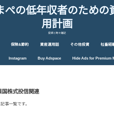
まぺの低年収者のための
用計画
投資と時々雑記
保険&節約
資産運用話
その他投資
社畜経
保険
節約
投資のヒント
投資戦略
投資入門
プロフィール
ロボアドバイザー
貴金属投資
IPO投資
ポイント投資
Instagram
Buy Adspace
Hide Ads for Premium
興国株式投信関連
る記事一覧です。