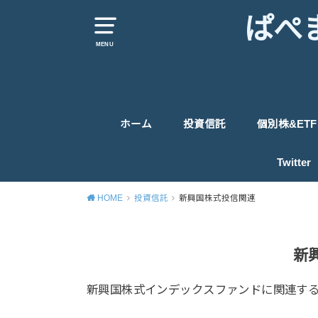
ぱぺ
MENU
ホーム
投資信託
個別株&ETF
米国株式投信関連
先進国投信関連
日本株式投信関連
新興国株式投信関連
世界株式投信&バランス投信
債券投信関連
ETF
米国個別株
英国株
日本個別株
Twitter
HOME
投資信託
新興国株式投信関連
新
新興国株式インデックスファンドに関連す