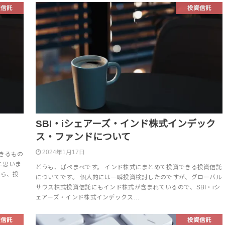
資信託
投資信託
SBI・iシェアーズ・インド株式インデック
ス・ファンドについて
2024年1月17日
きるもの
と思いま
どうも、ぱぺまぺです。 インド株式にまとめて投資できる投資信託
なら、投
についてです。 個人的には一瞬投資検討したのですが、グローバル
サウス株式投資信託にもインド株式が含まれているので、SBI・iシ
ェアーズ・インド株式インデックス…
資信託
投資信託