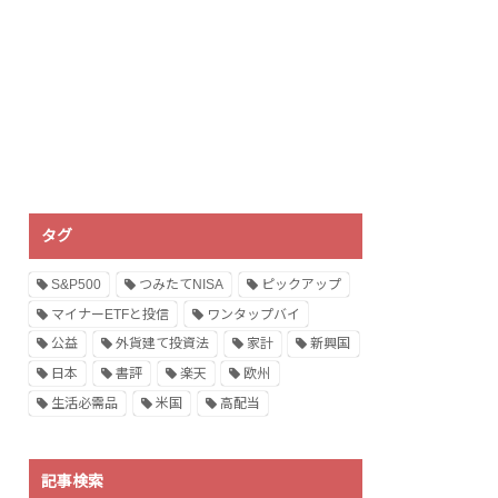
タグ
S&P500
つみたてNISA
ピックアップ
マイナーETFと投信
ワンタップバイ
公益
外貨建て投資法
家計
新興国
日本
書評
楽天
欧州
生活必需品
米国
高配当
記事検索