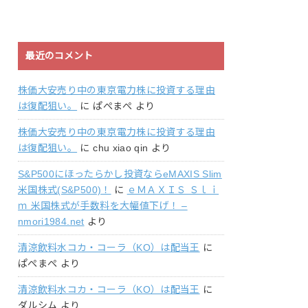
最近のコメント
株価大安売り中の東京電力株に投資する理由
は復配狙い。
に
ぱぺまぺ
より
株価大安売り中の東京電力株に投資する理由
は復配狙い。
に
chu xiao qin
より
S&P500にほったらかし投資ならeMAXIS Slim
米国株式(S&P500)！
に
ｅＭＡＸＩＳ Ｓｌｉ
ｍ 米国株式が手数料を大幅値下げ！ –
nmori1984.net
より
清涼飲料水コカ・コーラ（KO）は配当王
に
ぱぺまぺ
より
清涼飲料水コカ・コーラ（KO）は配当王
に
ダルシム
より