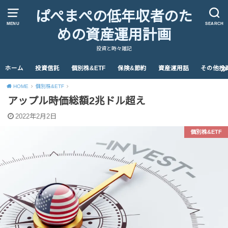
ぱぺまぺの低年収者のた
MENU
SEARCH
めの資産運用計画
投資と時々雑記
ホーム
投資信託
個別株&ETF
保険&節約
資産運用話
その他投
HOME
個別株&ETF
アップル時価総額2兆ドル超え
2022年2月2日
個別株&ETF