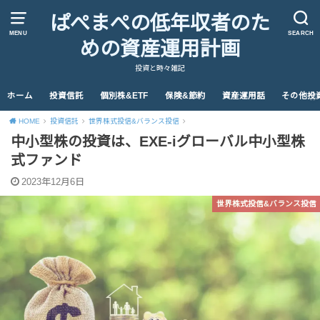
ぱぺまぺの低年収者のた
MENU
SEARCH
めの資産運用計画
投資と時々雑記
ホーム
投資信託
個別株&ETF
保険&節約
資産運用話
その他投
HOME
投資信託
世界株式投信&バランス投信
中小型株の投資は、EXE-iグローバル中小型株
式ファンド
2023年12月6日
世界株式投信&バランス投信