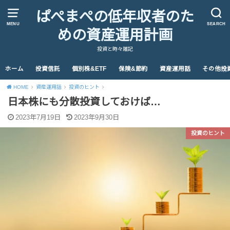
ぱぺまぺの低年収者のた
MENU
SEARCH
めの資産運用計画
投資と時々雑記
ホーム
投資信託
個別株&ETF
保険&節約
資産運用話
その他投
HOME
資産運用話
投資のヒント
日本株にも分散投資しておけば…
2023年7月19日
2023年9月30日
投資のヒント