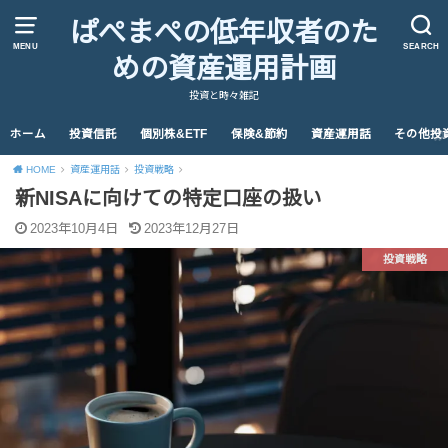
ぱぺまぺの低年収者のた
MENU
SEARCH
めの資産運用計画
投資と時々雑記
ホーム
投資信託
個別株&ETF
保険&節約
資産運用話
その他投
HOME
資産運用話
投資戦略
新NISAに向けての特定口座の扱い
2023年10月4日
2023年12月27日
投資戦略