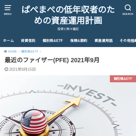
ぱぺまぺの低年収者のた
MENU
SEARCH
めの資産運用計画
投資と時々雑記
ホーム
投資信託
個別株&ETF
保険&節約
資産運用話
その他投
HOME
個別株&ETF
最近のファイザー(PFE) 2021年9月
2021年9月15日
個別株&ETF