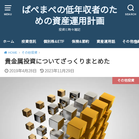
ぱぺまぺの低年収者のた
MENU
SEARCH
めの資産運用計画
投資と時々雑記
ホーム
投資信託
個別株&ETF
保険&節約
資産運用話
その他投
HOME
その他投資
貴金属投資についてざっくりまとめた
2019年4月28日
2023年11月29日
その他投資