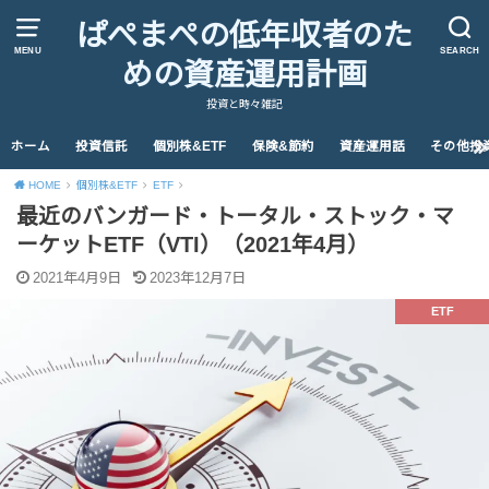
ぱぺまぺの低年収者のた
MENU
SEARCH
めの資産運用計画
投資と時々雑記
ホーム
投資信託
個別株&ETF
保険&節約
資産運用話
その他投
HOME
個別株&ETF
ETF
最近のバンガード・トータル・ストック・マ
ーケットETF（VTI）（2021年4月）
2021年4月9日
2023年12月7日
ETF