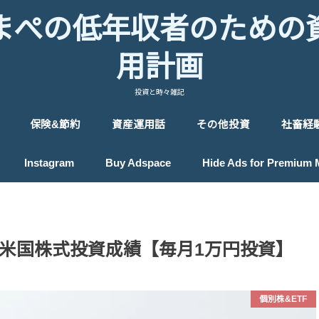
まぺの低年収者のための
用計画
投資と時々雑記
保険&節約
資産運用話
その他投資
社畜経
保険
節約
投資のヒント
投資戦略
投資入門
プロフィール
ロボアドバイザー
貴金属投資
IPO投資
ポイント投資
Instagram
Buy Adspace
Hide Ads for Premium
10月米国株式投資成績【毎月1万円投資】
個別株&ETF