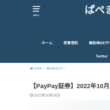
ぱぺ
MENU
ホーム
投資信託
個別株&ETF
米国株式投信関連
先進国投信関連
日本株式投信関連
新興国株式投信関連
世界株式投信&バランス投信
債券投信関連
ETF
米国個別株
英国株
日本個別株
Twitter
HOME
個別株&ETF
【PayPay証券】2022年
2022年10月26日