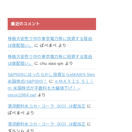
最近のコメント
株価大安売り中の東京電力株に投資する理由
は復配狙い。
に
ぱぺまぺ
より
株価大安売り中の東京電力株に投資する理由
は復配狙い。
に
chu xiao qin
より
S&P500にほったらかし投資ならeMAXIS Slim
米国株式(S&P500)！
に
ｅＭＡＸＩＳ Ｓｌｉ
ｍ 米国株式が手数料を大幅値下げ！ –
nmori1984.net
より
清涼飲料水コカ・コーラ（KO）は配当王
に
ぱぺまぺ
より
清涼飲料水コカ・コーラ（KO）は配当王
に
ダルシム
より