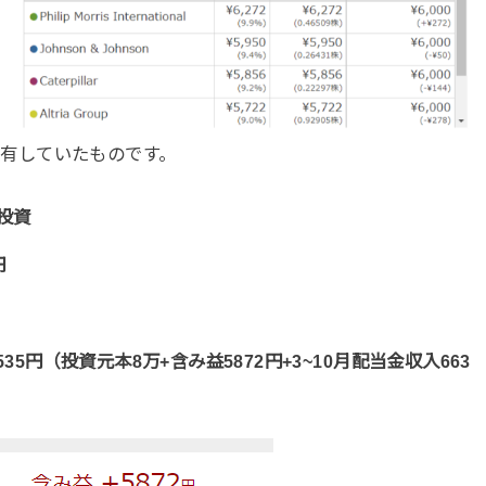
に保有していたものです。
投資
円
535円（投資元本8万+含み益5872円+3~10月配当金収入663