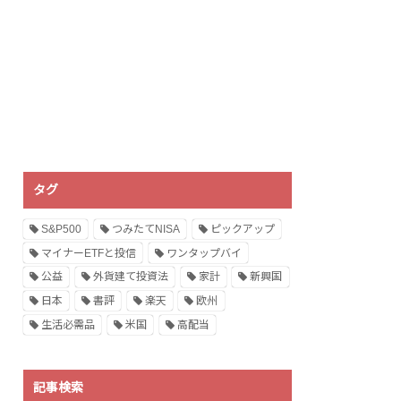
タグ
S&P500
つみたてNISA
ピックアップ
マイナーETFと投信
ワンタップバイ
公益
外貨建て投資法
家計
新興国
日本
書評
楽天
欧州
生活必需品
米国
高配当
記事検索