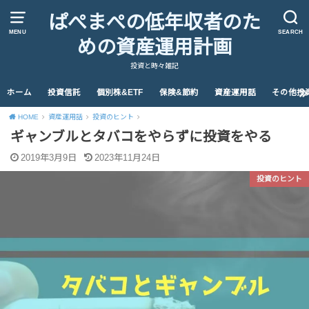
ぱぺまぺの低年収者のた
MENU
SEARCH
めの資産運用計画
投資と時々雑記
ホーム
投資信託
個別株&ETF
保険&節約
資産運用話
その他投
HOME
資産運用話
投資のヒント
ギャンブルとタバコをやらずに投資をやる
2019年3月9日
2023年11月24日
投資のヒント