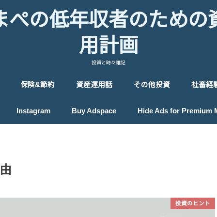
まぺの低年収者のための
用計画
投資と時々雑記
保険&節約
資産運用話
その他投資
社畜経
保険
節約
投資のヒント
投資戦略
投資入門
プロフィール
ロボアドバイザー
貴金属投資
IPO投資
ポイント投資
Instagram
Buy Adspace
Hide Ads for Premium
由
投資のヒント