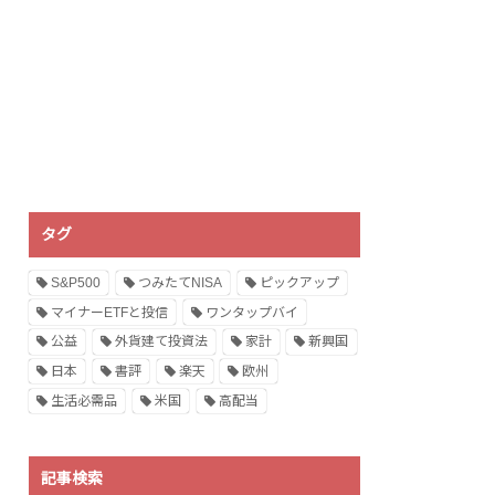
タグ
S&P500
つみたてNISA
ピックアップ
マイナーETFと投信
ワンタップバイ
公益
外貨建て投資法
家計
新興国
日本
書評
楽天
欧州
生活必需品
米国
高配当
記事検索