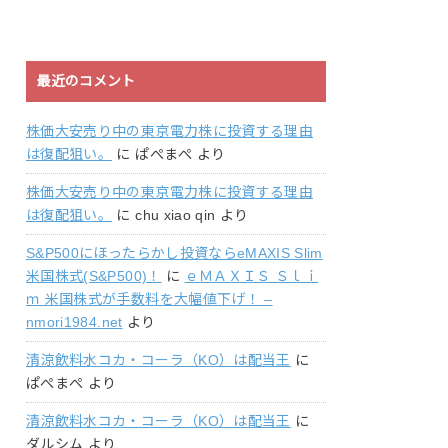
最近のコメント
株価大安売り中の東京電力株に投資する理由
は復配狙い。
に
ぱぺまぺ
より
株価大安売り中の東京電力株に投資する理由
は復配狙い。
に
chu xiao qin
より
S&P500にほったらかし投資ならeMAXIS Slim
米国株式(S&P500)！
に
ｅＭＡＸＩＳ Ｓｌｉ
ｍ 米国株式が手数料を大幅値下げ！ –
nmori1984.net
より
清涼飲料水コカ・コーラ（KO）は配当王
に
ぱぺまぺ
より
清涼飲料水コカ・コーラ（KO）は配当王
に
ダルシム
より