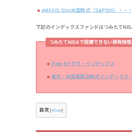
eMAXIS Slim米国株式（S&P500）・
下記のインデックスファンドはつみたてNI
つみたてNISAで投資できない保有投信
iFree NYダウ・インデックス
楽天・米国高配当株式インデックス
目次
[
show
]