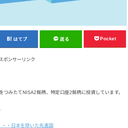
Pocket
はてブ
送る
スポンサーリンク
をつみたてNISA2銘柄、特定口座2銘柄に投資しています。
。
ス ・・・日本を除いた先進国