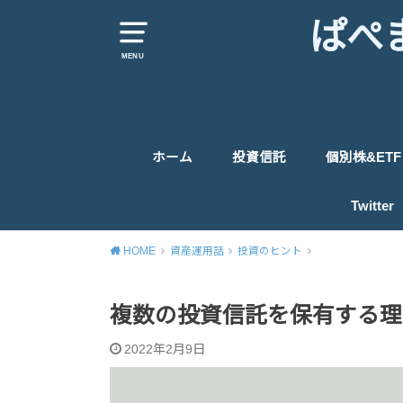
ぱぺ
MENU
ホーム
投資信託
個別株&ETF
米国株式投信関連
先進国投信関連
日本株式投信関連
新興国株式投信関連
世界株式投信&バランス投信
債券投信関連
ETF
米国個別株
英国株
日本個別株
Twitter
HOME
資産運用話
投資のヒント
複数の投資信託を保有する理
2022年2月9日