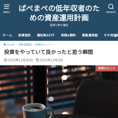
ぱぺまぺの低年収者のた
MENU
SEARCH
めの資産運用計画
投資と時々雑記
ホーム
投資信託
個別株&ETF
保険&節約
資産運用話
その他投
HOME
資産運用話
投資のヒント
投資をやっていて良かったと思う瞬間
2023年11月30日
2023年12月3日
投資のヒント