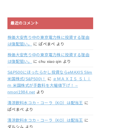
最近のコメント
株価大安売り中の東京電力株に投資する理由
は復配狙い。
に
ぱぺまぺ
より
株価大安売り中の東京電力株に投資する理由
は復配狙い。
に
chu xiao qin
より
S&P500にほったらかし投資ならeMAXIS Slim
米国株式(S&P500)！
に
ｅＭＡＸＩＳ Ｓｌｉ
ｍ 米国株式が手数料を大幅値下げ！ –
nmori1984.net
より
清涼飲料水コカ・コーラ（KO）は配当王
に
ぱぺまぺ
より
清涼飲料水コカ・コーラ（KO）は配当王
に
ダルシム
より