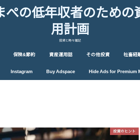
まぺの低年収者のための
用計画
投資と時々雑記
保険&節約
資産運用話
その他投資
社畜経
保険
節約
投資のヒント
投資戦略
投資入門
プロフィール
ロボアドバイザー
貴金属投資
IPO投資
ポイント投資
Instagram
Buy Adspace
Hide Ads for Premium
投資のヒント