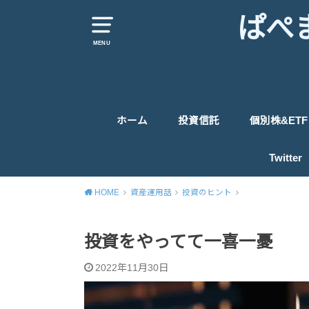
ぱぺ
MENU
ホーム
投資信託
個別株&ETF
米国株式投信関連
先進国投信関連
日本株式投信関連
新興国株式投信関連
世界株式投信&バランス投信
債券投信関連
ETF
米国個別株
英国株
日本個別株
Twitter
HOME
資産運用話
投資のヒント
投資をやってて一喜一憂
2022年11月30日