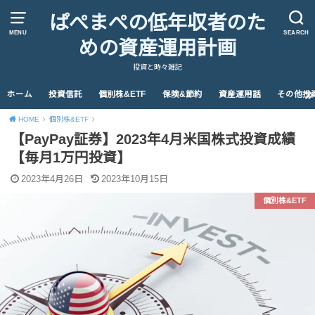
ぱぺまぺの低年収者のた
MENU
SEARCH
めの資産運用計画
投資と時々雑記
ホーム
投資信託
個別株&ETF
保険&節約
資産運用話
その他投
HOME
個別株&ETF
【PayPay証券】2023年4月米国株式投資成績
【毎月1万円投資】
2023年4月26日
2023年10月15日
個別株&ETF