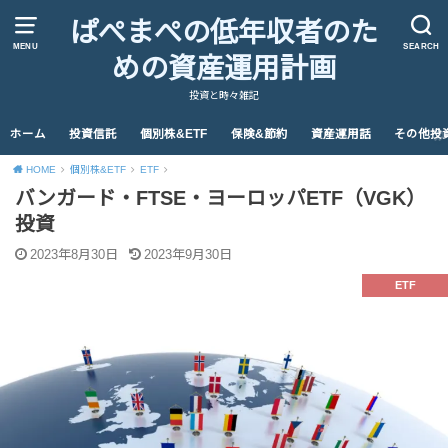
ぱぺまぺの低年収者のた
MENU
SEARCH
めの資産運用計画
投資と時々雑記
ホーム
投資信託
個別株&ETF
保険&節約
資産運用話
その他投
HOME
個別株&ETF
ETF
バンガード・FTSE・ヨーロッパETF（VGK）
投資
2023年8月30日
2023年9月30日
ETF