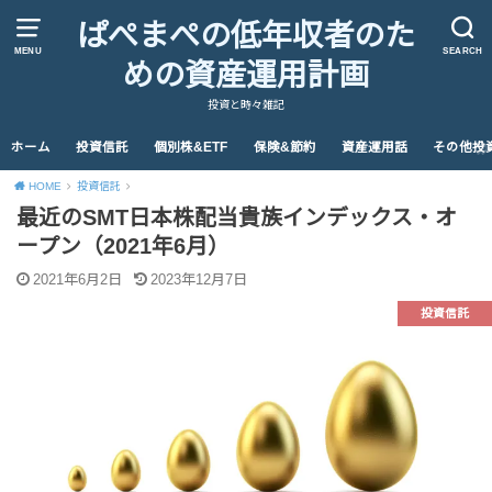
ぱぺまぺの低年収者のた
MENU
SEARCH
めの資産運用計画
投資と時々雑記
ホーム
投資信託
個別株&ETF
保険&節約
資産運用話
その他投
HOME
投資信託
最近のSMT日本株配当貴族インデックス・オ
ープン（2021年6月）
2021年6月2日
2023年12月7日
投資信託